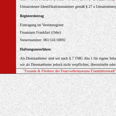
Umsatzsteuer-Identifikationsnummer gemäß § 27 a Umsatzsteuerge
Registereintrag
Eintragung im Vereinsregister
Finanzamt Frankfurt (Oder)
Steuernummer: 061/141/10092
Haftungsausschluss:
Als Dienstanbieter sind wir nach § 7 TMG Abs.1 für eigene Inha
wir als Dienstanbieter jedoch nicht verpflichtet, übermittelte o
eine rechtswidrige Tätigkeit hinweisen. Verpflichtungen zur En
"Freunde & Förderer des Feuerwehrmuseums Eisenhüttenstadt" 
hiervon unberührt. Eine diesbezügliche Haftung ist jedoch 
Bekanntwerden von entsprechenden Rechtsverletzungen werden w
Haftung für Links
Unsere Website enthällt Links zu externen Websiten Dritter, auf
keine Gewähr übernehmen. Für die Inhalte der verlinkten Seiten 
zum Zeitpunkt der Verlinkung auf mögliche Rechtsverstöße übe