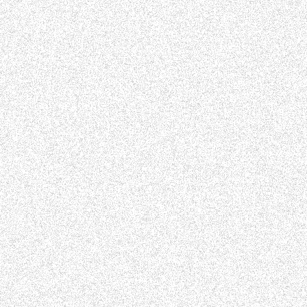
permanente inhaltliche Kontrolle der verlinkten Seiten ist jedo
Rechtsverletzungen werden wir derartige Links umgehend entfe
Haftung für eventuell auftretende direkte und indirekte Schäden,
Hyperlinks:
Wir kontrollieren sorgfältig externe Seiten, übernehmen aber kein
Betreiber verantwortlich.
Datenschutzerklärung
Wer wir sind:
Wir sind ein Verein der "Freunde und Förderer des Feuerwehrm
geschichtlichen Entwicklung des Feuerwehrmuseums Eisenhütten
zum Museum und zu unseren Partnern und Sponsoren.
Die Adresse unserer Website ist:https://www.fw-museum-ehst-fre
Die Nutzung ist grundsätzlich ohne Eingabe persönlicher Dat
Kommunikation die Eingabe einiger Daten und die Erfassung von
geringen Maße von Webseitenadministratoren erhoben. Für den B
zu machen und um die Webseitennutzung zu analysieren.