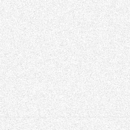
Welche Rechte Sie an Ihren Daten haben
Wenn Sie eine Anfrage über das Kontaktformular gesendet haben,
Daten die Sie uns mitgeteilt haben. Darüber hinaus können Sie 
Das umfasst nicht die Daten, die wir aufgrund administrativer, r
Wohin wir Ihre Daten weiterleiten
Wir leiten keine personenbezogene Daten an Dritte weiter. Auch
Pixel oder durch ein Logfile ermittelt.
Welche Daten werden ermittelt
Referrer (zuvor besuchte Website)
Angeforderte Website oder Datei
Browsertyp und Browserversion
Verwendetes Betriebssystem
Verwendeter Gerätetyp
Uhrzeit des Zugriffs
IP - Adresse in anonymisierter Form (wird nur zur Feststellung d