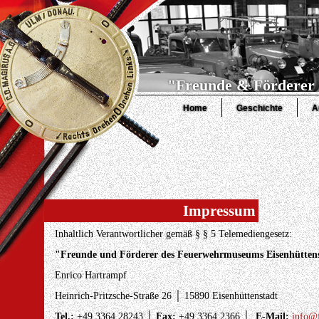
"Freunde & Förderer 
Home
Geschichte
A
Impressum
Inhaltlich Verantwortlicher gemäß § § 5 Telemediengesetz:
"Freunde und Förderer des Feuerwehrmuseums Eisenhüttenst
Enrico Hartrampf
Heinrich-Pritzsche-Straße 26 │ 15890 Eisenhüttenstadt
Tel.:
+49 3364 28243 │
Fax:
+49 3364 2366 │
E-Mail:
info@