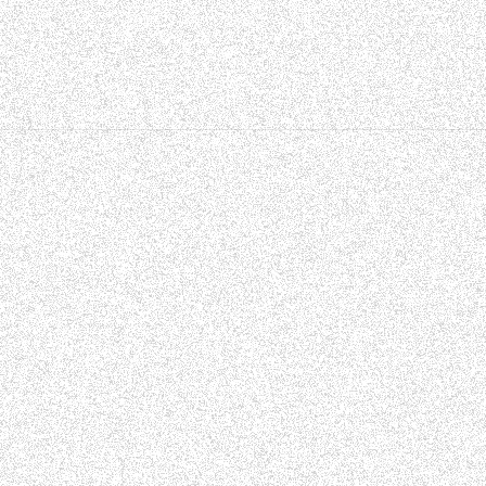
Welche Personenbezogene Daten sammeln wir und warum.
Kontaktformular
In unserem Kontaktformular erfassen wir die zur Kommunika
angegebenen Daten (Vorname;Name;Telefonnummer;Email) und der
sowie das Datum und die Uhrzeit der Anfragen. Diese Daten werd
gespeichert. Eine Löschung erfolgt manuell auf Betreiben der W
Löschung der eigenen Anfrage zu verlangen.
Cookies
Zum Schutz ihrer personenbezogenen Daten verwenden keine Co
Analysedienste
Diese Website benutzt Google Analytics, einen Webanalysedienst
Des weiteren verwenden wir WebAnalytics. Tracking und Logging 
Mit wem wir Ihre Daten teilen
Grundsätzlich werden Daten nur zum Zweck der Kommunikation m